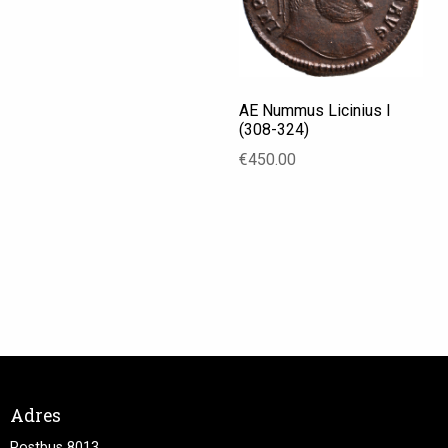
AE Nummus Licinius I
(308-324)
€
450.00
Adres
Postbus 8013