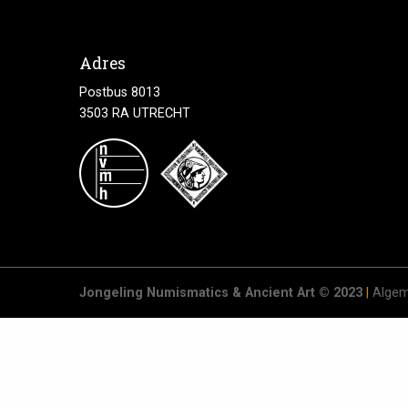
Adres
Postbus 8013
3503 RA UTRECHT
Jongeling Numismatics & Ancient Art © 2023
|
Algem