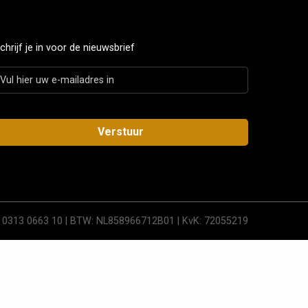
chrijf je in voor de nieuwsbrief
 0313 0663 10 | BTW: NL858966712B01 | KvK: 72055219