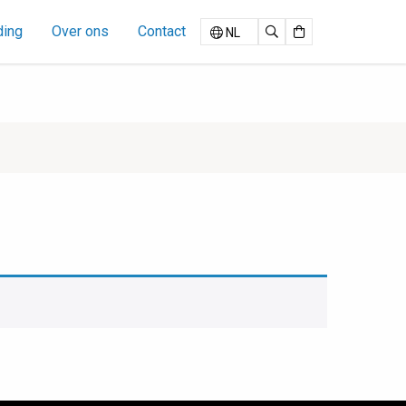
ding
Over ons
Contact
NL
Zoeken
Cart